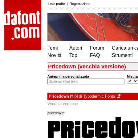
Il mio profilo
|
Registrazione
Temi
Autori
Forum
Carica un c
Novità
Top
FAQ
Strumenti
Pricedown (vecchia versione)
Anteprima personalizzata
Misura
Pricedown
di
Typodermic Fonts
à
€
Vecchia versione
pricedow.ttf