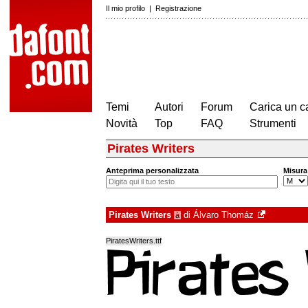
Il mio profilo
|
Registrazione
Temi
Autori
Forum
Carica un c
Novità
Top
FAQ
Strumenti
Pirates Writers
Anteprima personalizzata
Misura
Pirates Writers
di
Álvaro Thomáz
à
PiratesWriters.ttf