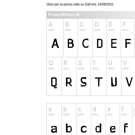
Visto per la prima volta su DaFont: 14/08/2011
PiratesWriters.ttf