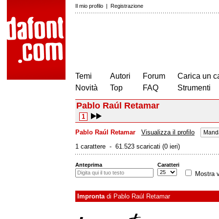
Il mio profilo
|
Registrazione
Temi
Autori
Forum
Carica un c
Novità
Top
FAQ
Strumenti
Pablo Raúl Retamar
1
Pablo Raúl Retamar
Visualizza il profilo
Manda
1 carattere - 61.523 scaricati (0 ieri)
Anteprima
Caratteri
Mostra v
Impronta
di
Pablo Raúl Retamar