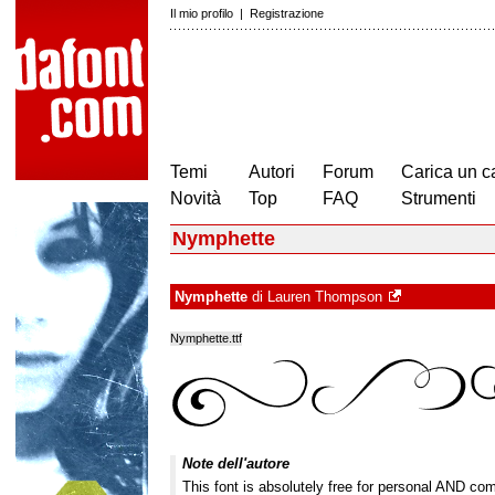
Il mio profilo
|
Registrazione
Temi
Autori
Forum
Carica un c
Novità
Top
FAQ
Strumenti
Nymphette
Nymphette
di
Lauren Thompson
Nymphette.ttf
Note dell'autore
This font is absolutely free for personal AND co