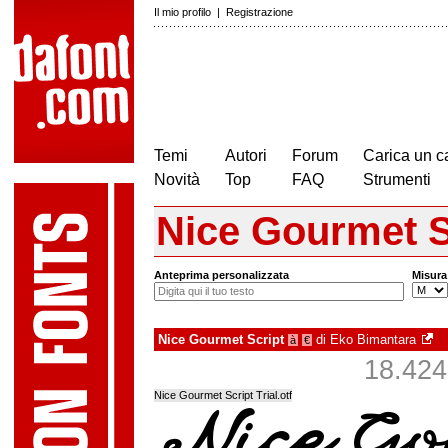
Il mio profilo
|
Registrazione
Temi
Autori
Forum
Carica un c
Novità
Top
FAQ
Strumenti
Nice Gourmet S
Anteprima personalizzata
Misura
Nice Gourmet Script
di
Eko Bimantara
à
€
18.424 
Nice Gourmet Script Trial.otf