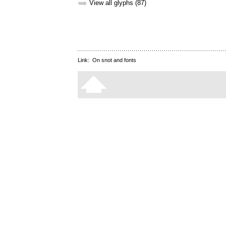
➥
View all glyphs (87)
Link:
On snot and fonts