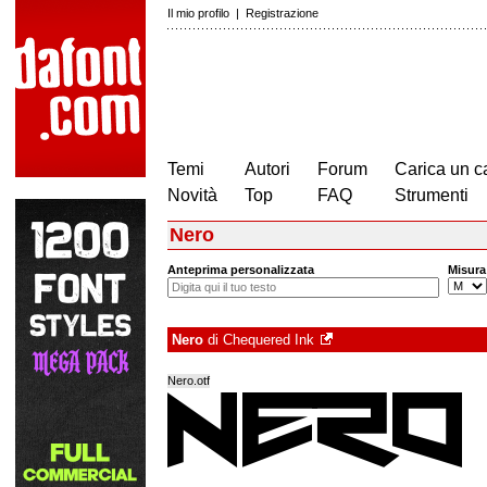
Il mio profilo
|
Registrazione
Temi
Autori
Forum
Carica un c
Novità
Top
FAQ
Strumenti
Nero
Anteprima personalizzata
Misura
Nero
di
Chequered Ink
Nero.otf