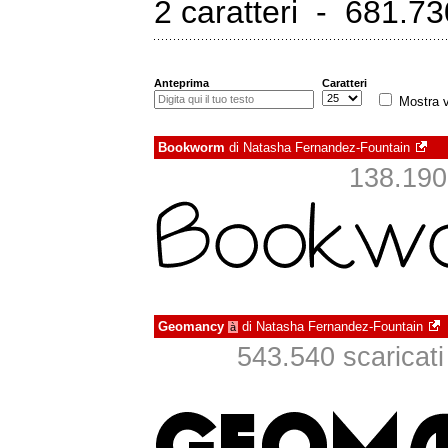
2 caratteri - 681.730
Anteprima
Caratteri
Mostra v
Bookworm
di
Natasha Fernandez-Fountain
138.190 
Geomancy
di
Natasha Fernandez-Fountain
à
543.540 scaricati 