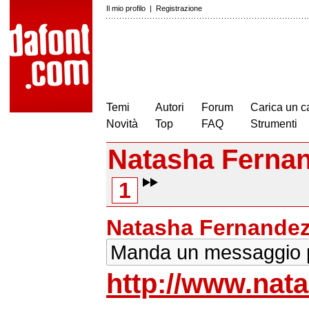
Il mio profilo
|
Registrazione
Temi
Autori
Forum
Carica un c
Novità
Top
FAQ
Strumenti
Natasha Fernan
1
Natasha Fernandez
Manda un messaggio p
http://www.nat