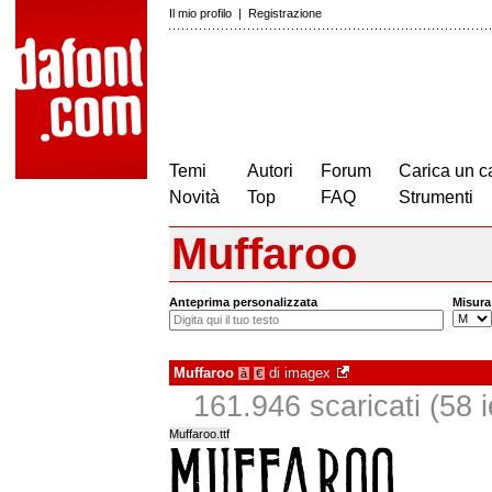
Il mio profilo
|
Registrazione
Temi
Autori
Forum
Carica un c
Novità
Top
FAQ
Strumenti
Muffaroo
Anteprima personalizzata
Misura
Muffaroo
di
imagex
à
€
161.946 scaricati (58 i
Muffaroo.ttf