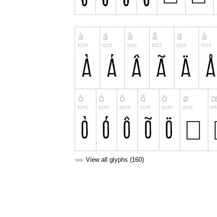
➥
View all glyphs (160)