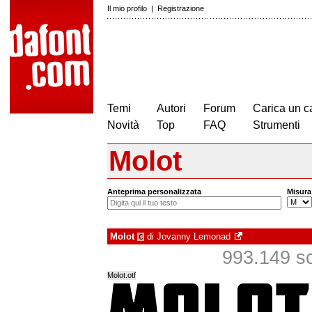
Il mio profilo
|
Registrazione
Temi
Autori
Forum
Carica un c
Novità
Top
FAQ
Strumenti
Molot
Anteprima personalizzata
Misura
Molot
di
Jovanny Lemonad
€
993.149 sca
Molot.otf