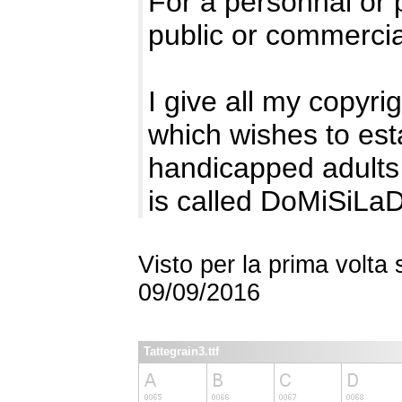
For a personnal or pr
public or commercial
I give all my copyri
which wishes to est
handicapped adults 
is called DoMiSiLa
Visto per la prima volta
09/09/2016
Tattegrain3.ttf