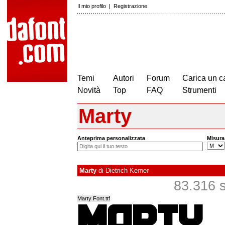
Il mio profilo
|
Registrazione
Temi
Autori
Forum
Carica un c
Novità
Top
FAQ
Strumenti
Marty
Anteprima personalizzata
Misura
Marty
di
Dietrich Kerner
83.316 sc
Marty Font.ttf