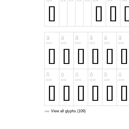
➥
View all glyphs (109)