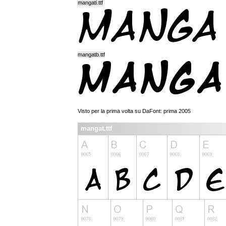
mangati.ttf
mangatb.ttf
Visto per la prima volta su DaFont: prima 2005
mangat.ttf