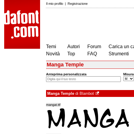
Il mio profilo
|
Registrazione
Temi
Autori
Forum
Carica un c
Novità
Top
FAQ
Strumenti
Manga Temple
Anteprima personalizzata
Misura
Manga Temple
di
Blambot
mangat.ttf