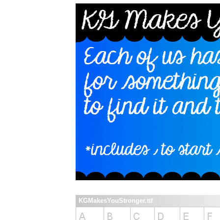
KGMakesYouStronger.ttf