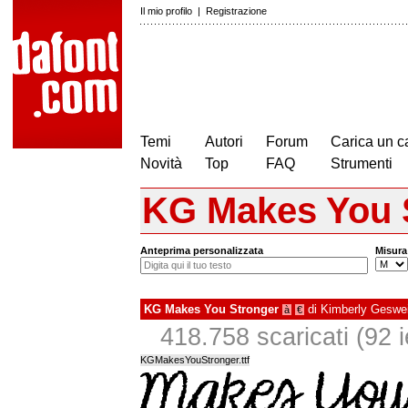
Il mio profilo
|
Registrazione
Temi
Autori
Forum
Carica un c
Novità
Top
FAQ
Strumenti
KG Makes You 
Anteprima personalizzata
Misura
KG Makes You Stronger
di
Kimberly Geswe
à
€
418.758 scaricati (92 i
KGMakesYouStronger.ttf