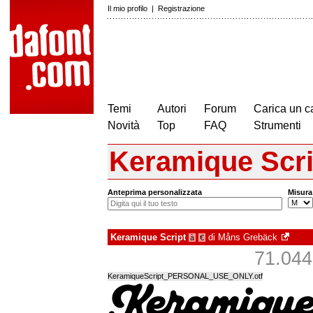
Il mio profilo
|
Registrazione
Temi
Autori
Forum
Carica un c
Novità
Top
FAQ
Strumenti
Keramique Scri
Anteprima personalizzata
Misura
Keramique Script
di
Måns Grebäck
à
€
71.044 
KeramiqueScript_PERSONAL_USE_ONLY.otf