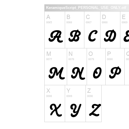
KeramiqueScript_PERSONAL_USE_ONLY.otf