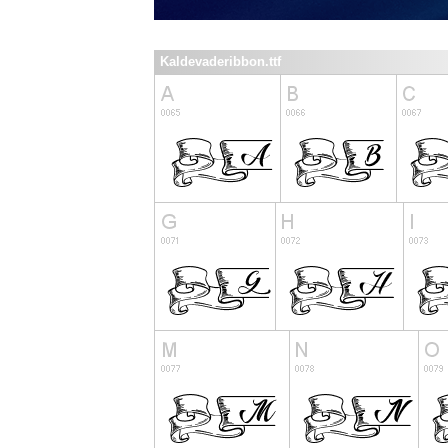
Kaldevaderibbon.ttf