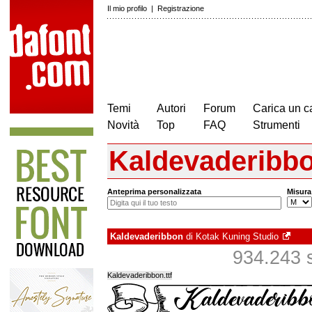
Il mio profilo
|
Registrazione
Temi
Autori
Forum
Carica un c
Novità
Top
FAQ
Strumenti
Kaldevaderibb
Anteprima personalizzata
Misura
Kaldevaderibbon
di
Kotak Kuning Studio
934.243 sc
Kaldevaderibbon.ttf