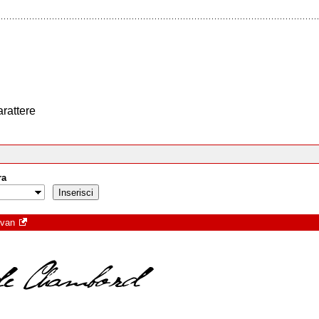
arattere
ra
evan