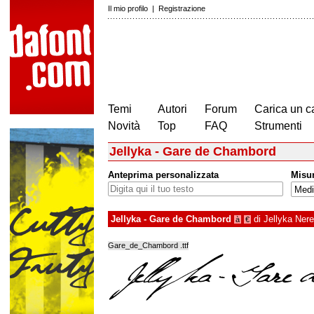
Il mio profilo
|
Registrazione
Temi
Autori
Forum
Carica un c
Novità
Top
FAQ
Strumenti
Jellyka - Gare de Chambord
Anteprima personalizzata
Misu
Jellyka - Gare de Chambord
di
Jellyka Ner
à
€
Gare_de_Chambord .ttf