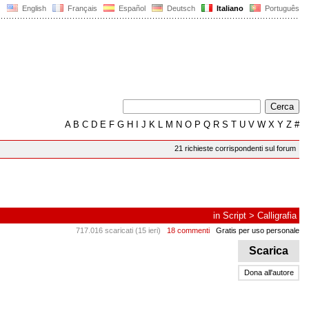
English
Français
Español
Deutsch
Italiano
Português
A
B
C
D
E
F
G
H
I
J
K
L
M
N
O
P
Q
R
S
T
U
V
W
X
Y
Z
#
21 richieste corrispondenti sul forum
in
Script
>
Calligrafia
717.016 scaricati (15 ieri)
18 commenti
Gratis per uso personale
Scarica
Dona all'autore