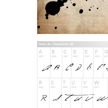
Gare_de_Chambord .ttf