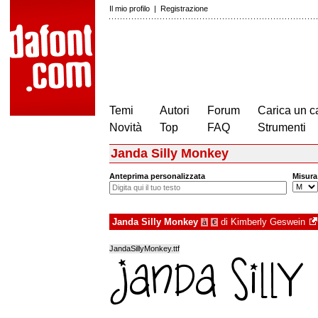
Il mio profilo
|
Registrazione
Temi
Autori
Forum
Carica un c
Novità
Top
FAQ
Strumenti
Janda Silly Monkey
Anteprima personalizzata
Misura
Janda Silly Monkey
di
Kimberly Geswein
à
€
JandaSillyMonkey.ttf