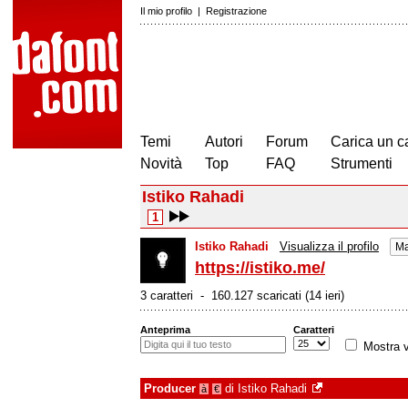
Il mio profilo
|
Registrazione
Temi
Autori
Forum
Carica un c
Novità
Top
FAQ
Strumenti
Istiko Rahadi
1
Istiko Rahadi
Visualizza il profilo
Ma
https://istiko.me/
3 caratteri - 160.127 scaricati (14 ieri)
Anteprima
Caratteri
Mostra v
Producer
di
Istiko Rahadi
à
€