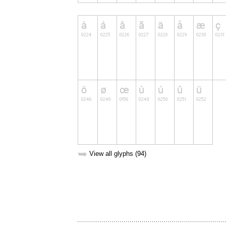
➥
View all glyphs (94)