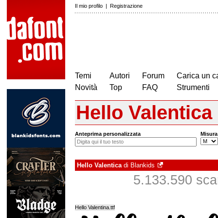
Il mio profilo
|
Registrazione
Temi
Autori
Forum
Carica un c
Novità
Top
FAQ
Strumenti
Hello Valentica
Anteprima personalizzata
Misura
Hello Valentica
di
Blankids
5.133.590 scari
Hello Valentina.ttf