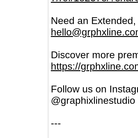
Need an Extended, 
hello@grphxline.c
Discover more prem
https://grphxline.c
Follow us on Insta
@graphixlinestudio
---