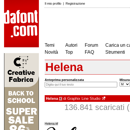
Il mio profilo
|
Registrazione
Temi
Autori
Forum
Carica un c
Novità
Top
FAQ
Strumenti
Helena
Anteprima personalizzata
Misura
Helena
di
Graphix Line Studio
€
136.841 scaricati (
Helena.ttf