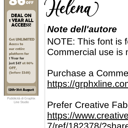
Note dell'autore
NOTE: This font i
Commercial use is n
Purchase a Commer
https://grphxline.c
Pubblicità di Graphix
Prefer Creative Fab
Line Studio
https://www.creativ
7/ref/182378/?sha