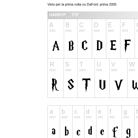
Visto per la prima volta su DaFont: prima 2005
HARRYP__.TTF