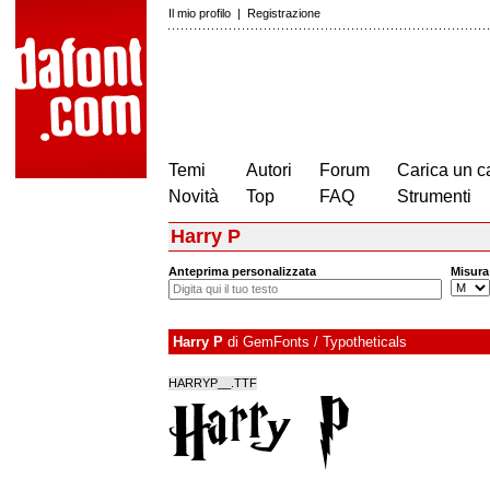
Il mio profilo
|
Registrazione
Temi
Autori
Forum
Carica un c
Novità
Top
FAQ
Strumenti
Harry P
Anteprima personalizzata
Misura
Harry P
di
GemFonts / Typotheticals
HARRYP__.TTF