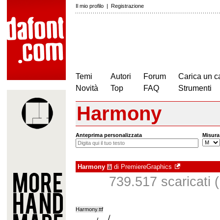
Il mio profilo
|
Registrazione
Temi
Autori
Forum
Carica un c
Novità
Top
FAQ
Strumenti
Harmony
Anteprima personalizzata
Misura
Harmony
di
PremiereGraphics
à
739.517 scaricati (
Harmony.ttf