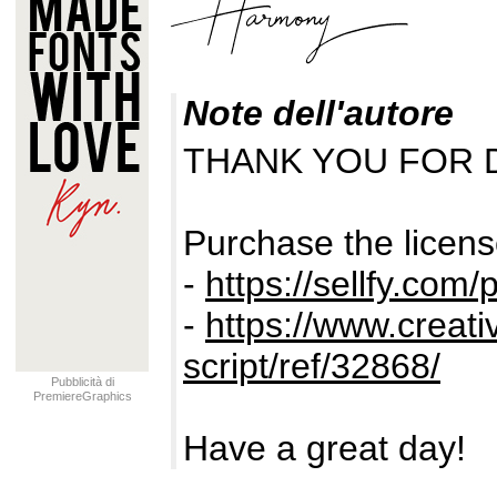
Note dell'autore
THANK YOU FOR 
Purchase the licens
-
https://sellfy.com/
-
https://www.creat
script/ref/32868/
Pubblicità di
PremiereGraphics
Have a great day!