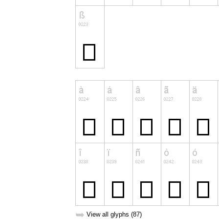
➥
View all glyphs (87)