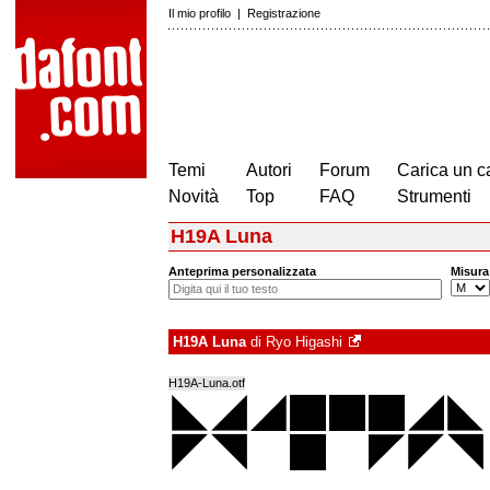
Il mio profilo
|
Registrazione
Temi
Autori
Forum
Carica un c
Novità
Top
FAQ
Strumenti
H19A Luna
Anteprima personalizzata
Misura
H19A Luna
di
Ryo Higashi
H19A-Luna.otf