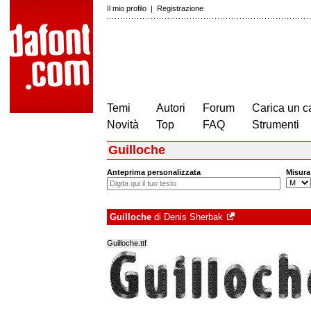
Il mio profilo
|
Registrazione
Temi
Autori
Forum
Carica un c
Novità
Top
FAQ
Strumenti
Guilloche
Anteprima personalizzata
Misura
Guilloche
di
Denis Sherbak
Guilloche.ttf