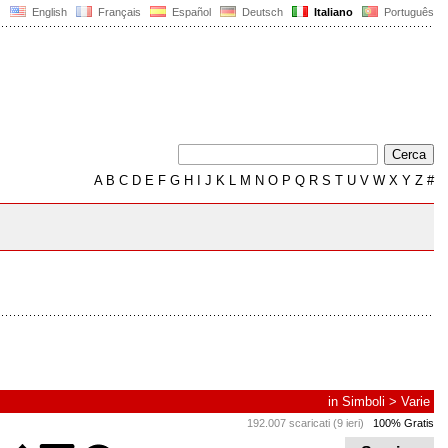
English
Français
Español
Deutsch
Italiano
Português
A
B
C
D
E
F
G
H
I
J
K
L
M
N
O
P
Q
R
S
T
U
V
W
X
Y
Z
#
in
Simboli
>
Varie
192.007 scaricati (9 ieri)
100% Gratis