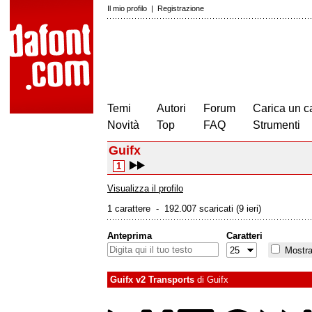
Il mio profilo
|
Registrazione
Temi
Autori
Forum
Carica un c
Novità
Top
FAQ
Strumenti
Guifx
1
Visualizza il profilo
1 carattere - 192.007 scaricati (9 ieri)
Anteprima
Caratteri
Mostra 
Guifx v2 Transports
di
Guifx