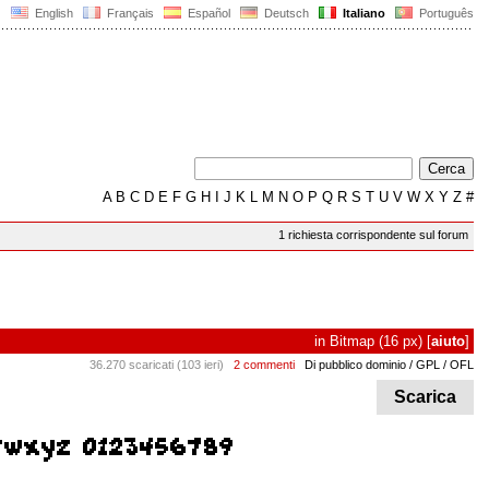
English
Français
Español
Deutsch
Italiano
Português
A
B
C
D
E
F
G
H
I
J
K
L
M
N
O
P
Q
R
S
T
U
V
W
X
Y
Z
#
1 richiesta corrispondente sul forum
in
Bitmap
(16 px)
[
aiuto
]
36.270 scaricati (103 ieri)
2 commenti
Di pubblico dominio / GPL / OFL
Scarica