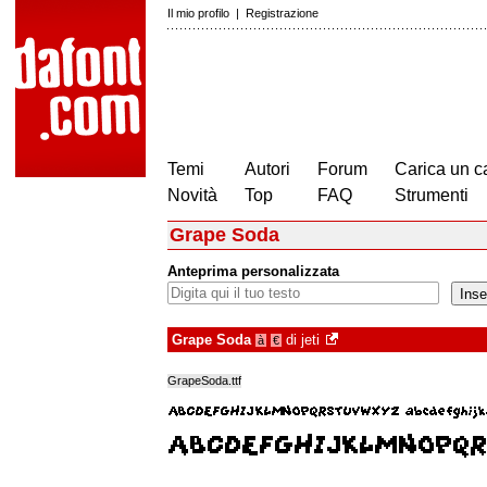
Il mio profilo
|
Registrazione
Temi
Autori
Forum
Carica un c
Novità
Top
FAQ
Strumenti
Grape Soda
Anteprima personalizzata
Grape Soda
di
jeti
à
€
GrapeSoda.ttf