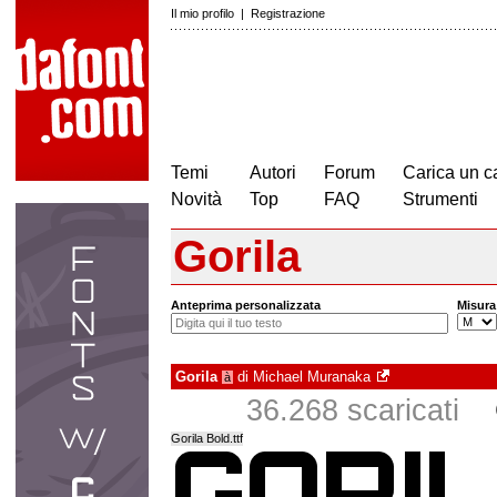
Il mio profilo
|
Registrazione
Temi
Autori
Forum
Carica un c
Novità
Top
FAQ
Strumenti
Gorila
Anteprima personalizzata
Misura
Gorila
di
Michael Muranaka
à
36.268 scaricati
Gorila Bold.ttf