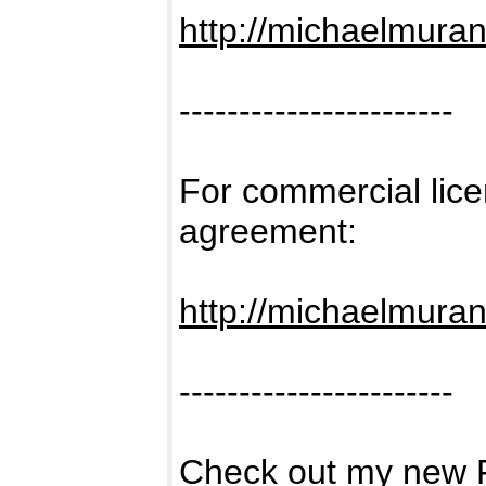
http://michaelmuran
-----------------------
For commercial lice
agreement:
http://michaelmura
-----------------------
Check out my new F