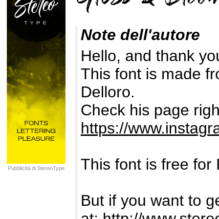
Note dell'autore
Hello, and thank you
This font is made 
Delloro.
Check his page righ
https://www.instagr
This font is free 
Pubblicità di StereoType
But if you want to g
at:
http://www.stereo