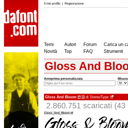
Il mio profilo
|
Registrazione
Temi
Autori
Forum
Carica un c
Novità
Top
FAQ
Strumenti
Gloss And Blo
Anteprima personalizzata
Misura
Gloss And Bloom
di
StereoType
à
€
2.860.751 scaricati (43 i
Gloss_And_Bloom.ttf