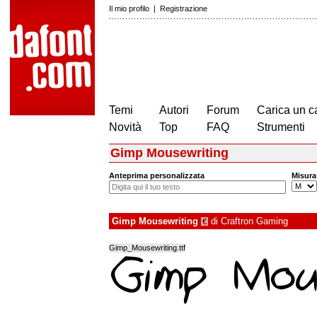
Il mio profilo
|
Registrazione
Temi
Autori
Forum
Carica un c
Novità
Top
FAQ
Strumenti
Gimp Mousewriting
Anteprima personalizzata
Misura
Gimp Mousewriting
di
Craftron Gaming
€
Gimp_Mousewriting.ttf