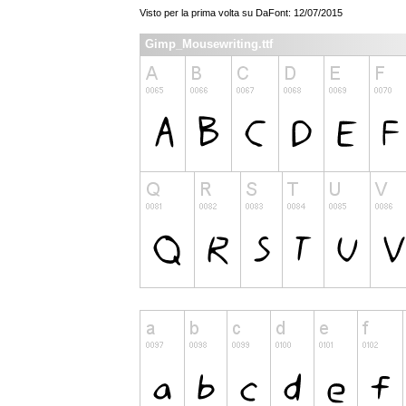
Visto per la prima volta su DaFont: 12/07/2015
Gimp_Mousewriting.ttf