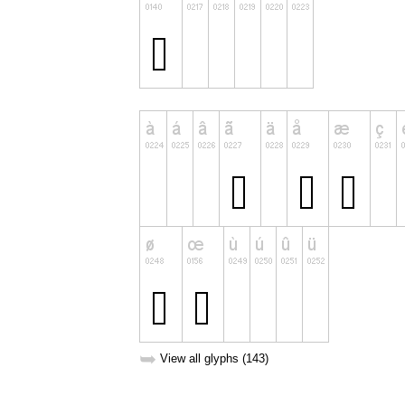
➥
View all glyphs (143)