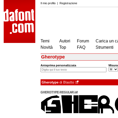
Il mio profilo
|
Registrazione
Temi
Autori
Forum
Carica un c
Novità
Top
FAQ
Strumenti
Gherotype
Anteprima personalizzata
Misura
Gherotype
di
Blastto
GHEROTYPE-REGULAR.otf