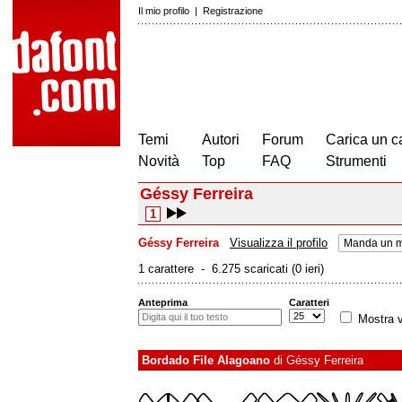
Il mio profilo
|
Registrazione
Temi
Autori
Forum
Carica un c
Novità
Top
FAQ
Strumenti
Géssy Ferreira
1
Géssy Ferreira
Visualizza il profilo
Manda un m
1 carattere - 6.275 scaricati (0 ieri)
Anteprima
Caratteri
Mostra v
Bordado File Alagoano
di
Géssy Ferreira