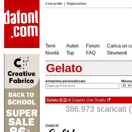
Il mio profilo
|
Registrazione
Temi
Autori
Forum
Carica un c
Novità
Top
FAQ
Strumenti
Gelato
Anteprima personalizzata
Misura
Gelato
di
Graphix Line Studio
à
€
386.973 scaricati (
Gelato.ttf