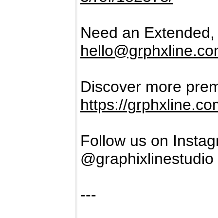
Need an Extended, 
hello@grphxline.c
Discover more prem
https://grphxline.c
Follow us on Insta
@graphixlinestudio
---