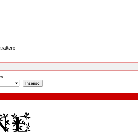
arattere
ra