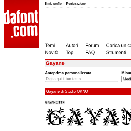
Il mio profilo
|
Registrazione
Temi
Autori
Forum
Carica un c
Novità
Top
FAQ
Strumenti
Gayane
Anteprima personalizzata
Misu
Gayane
di
Studio OKNO
GAYANE.TTF