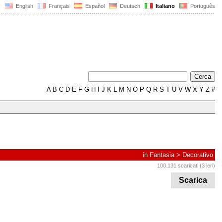
English
Français
Español
Deutsch
Italiano
Português
A
B
C
D
E
F
G
H
I
J
K
L
M
N
O
P
Q
R
S
T
U
V
W
X
Y
Z
#
in
Fantasia
>
Decorativo
100.131 scaricati (3 ieri)
Scarica