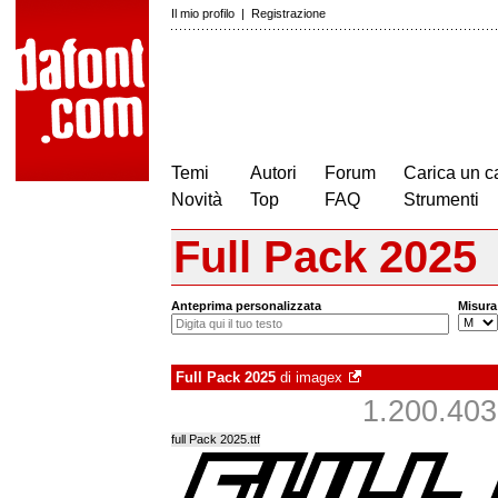
Il mio profilo
|
Registrazione
Temi
Autori
Forum
Carica un c
Novità
Top
FAQ
Strumenti
Full Pack 2025
Anteprima personalizzata
Misura
Full Pack 2025
di
imagex
1.200.403 
full Pack 2025.ttf