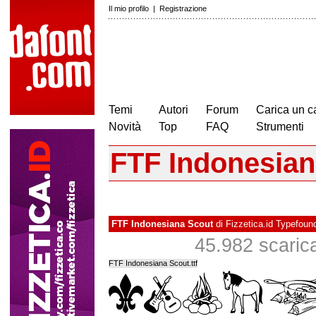
Il mio profilo
|
Registrazione
Temi
Autori
Forum
Carica un c
Novità
Top
FAQ
Strumenti
FTF Indonesian
FTF Indonesiana Scout
di
Fizzetica.id Typefoun
45.982 scaricat
FTF Indonesiana Scout.ttf