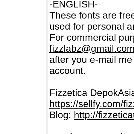
-ENGLISH-
These fonts are free
used for personal a
For commercial purp
fizzlabz@gmail.co
after you e-mail m
account.
Fizzetica DepokAs
https://sellfy.com/fi
Blog:
http://fizzeti