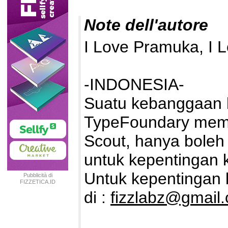
Note dell'autore
I Love Pramuka, I 
-INDONESIA-
Suatu kebanggaan b
TypeFoundary memb
Scout, hanya boleh 
untuk kepentingan k
Untuk kepentingan k
Pubblicità di
FIZZETICA.ID
TYPEFOUNDRY
di :
fizzlabz@gmail
INDONESIA