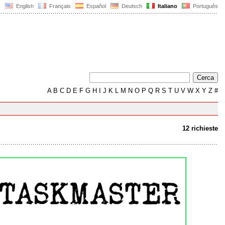
English
Français
Español
Deutsch
Italiano
Português
A
B
C
D
E
F
G
H
I
J
K
L
M
N
O
P
Q
R
S
T
U
V
W
X
Y
Z
#
12 richieste