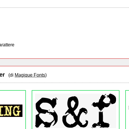
arattere
ter
(di
Magique Fonts
)