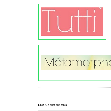
Link:
On snot and fonts