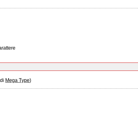
arattere
(di
Mega Type
)