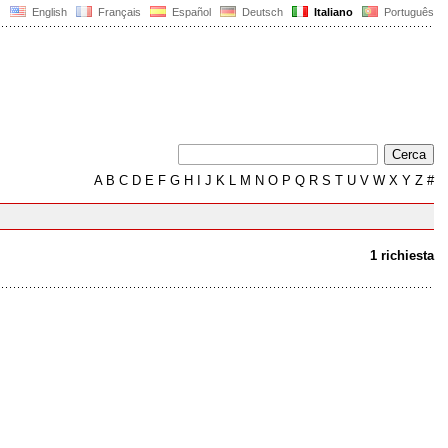
English
Français
Español
Deutsch
Italiano
Português
A
B
C
D
E
F
G
H
I
J
K
L
M
N
O
P
Q
R
S
T
U
V
W
X
Y
Z
#
1 richiesta