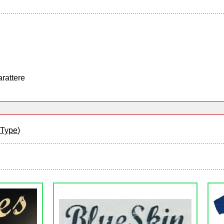
arattere
oType
)