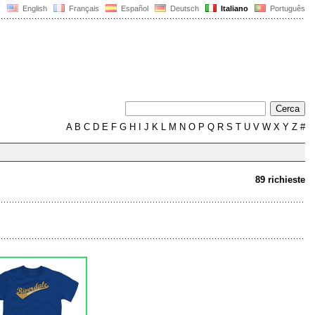
English
Français
Español
Deutsch
Italiano
Português
A
B
C
D
E
F
G
H
I
J
K
L
M
N
O
P
Q
R
S
T
U
V
W
X
Y
Z
#
89 richieste