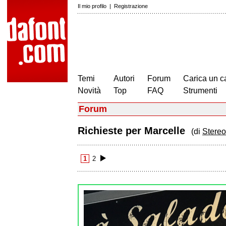
Il mio profilo
|
Registrazione
Temi
Autori
Forum
Carica un c
Novità
Top
FAQ
Strumenti
Forum
Richieste per Marcelle
(di
Stere
1
2