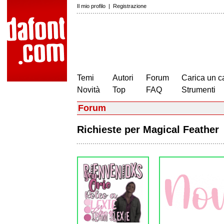
Il mio profilo
|
Registrazione
Temi
Autori
Forum
Carica un c
Novità
Top
FAQ
Strumenti
Forum
Richieste per Magical Feathe