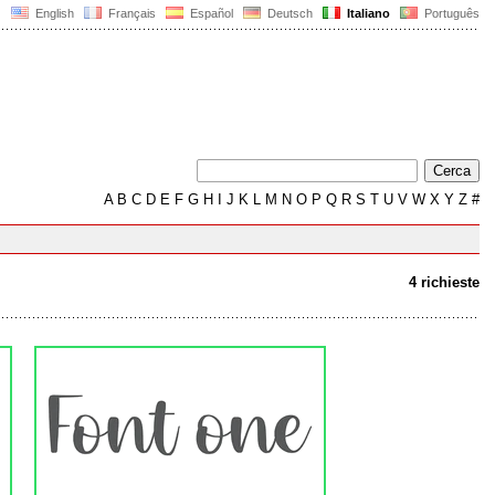
English
Français
Español
Deutsch
Italiano
Português
A
B
C
D
E
F
G
H
I
J
K
L
M
N
O
P
Q
R
S
T
U
V
W
X
Y
Z
#
4 richieste