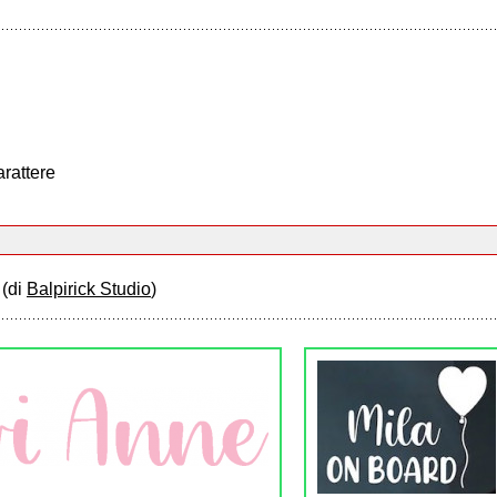
arattere
r
(di
Balpirick Studio
)