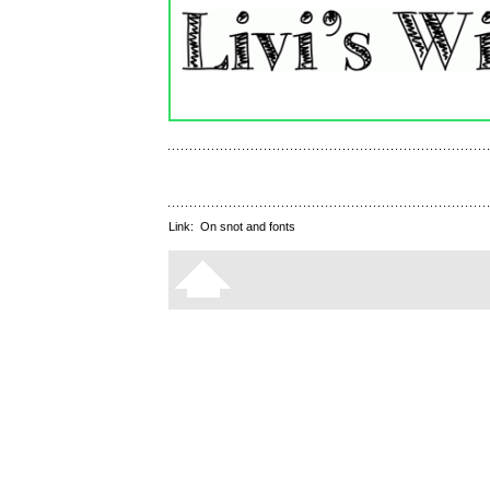
Link:
On snot and fonts