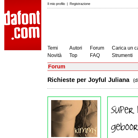
Il mio profilo
|
Registrazione
Temi
Autori
Forum
Carica un c
Novità
Top
FAQ
Strumenti
Forum
Richieste per Joyful Juliana
(d