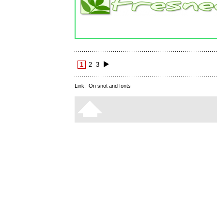
1
2
3
Link:
On snot and fonts