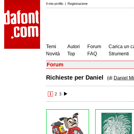
Il mio profilo
|
Registrazione
Temi
Autori
Forum
Carica un c
Novità
Top
FAQ
Strumenti
Forum
Richieste per Daniel
(di
Daniel M
1
2
3