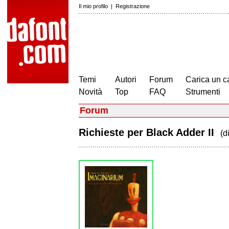
Il mio profilo
|
Registrazione
Temi
Autori
Forum
Carica un c
Novità
Top
FAQ
Strumenti
Forum
Richieste per Black Adder II
(d