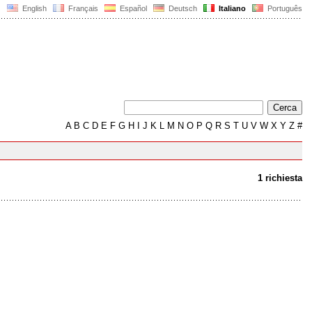
English
Français
Español
Deutsch
Italiano
Português
A
B
C
D
E
F
G
H
I
J
K
L
M
N
O
P
Q
R
S
T
U
V
W
X
Y
Z
#
1 richiesta