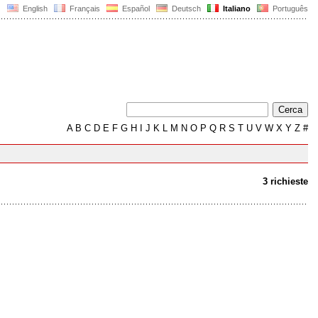
English
Français
Español
Deutsch
Italiano
Português
A
B
C
D
E
F
G
H
I
J
K
L
M
N
O
P
Q
R
S
T
U
V
W
X
Y
Z
#
3 richieste