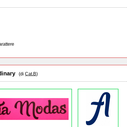
arattere
rdinary
(di
Cat.B
)