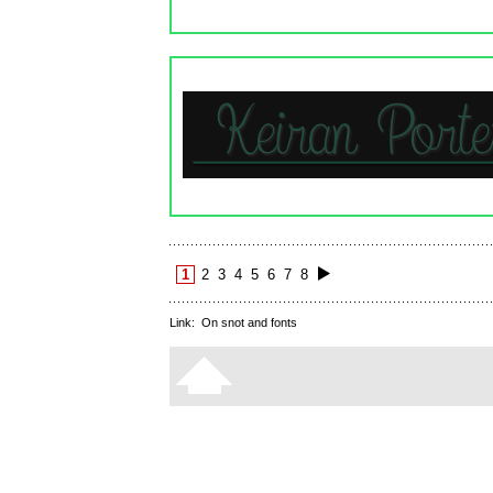
1
2
3
4
5
6
7
8
Link:
On snot and fonts