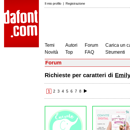
Il mio profilo
|
Registrazione
Temi
Autori
Forum
Carica un c
Novità
Top
FAQ
Strumenti
Forum
Richieste per caratteri di
Emil
1
2
3
4
5
6
7
8