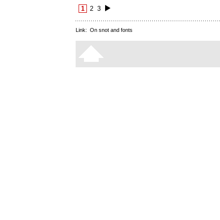
1
2
3
Link:
On snot and fonts