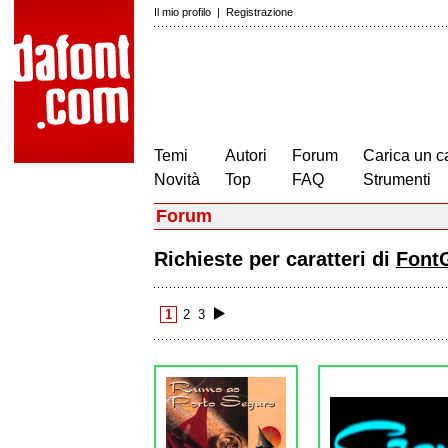
Il mio profilo
|
Registrazione
Temi
Autori
Forum
Carica un c
Novità
Top
FAQ
Strumenti
Forum
Richieste per caratteri di
Font
1
2
3