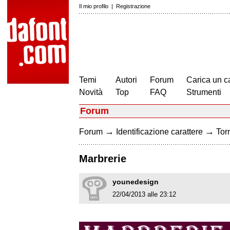
Il mio profilo
|
Registrazione
Temi
Autori
Forum
Carica un c
Novità
Top
FAQ
Strumenti
Forum
→
→
Forum
Identificazione carattere
Torn
Marbrerie
younedesign
22/04/2013 alle 23:12