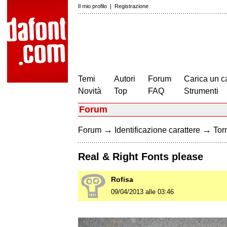
Il mio profilo
|
Registrazione
Temi
Autori
Forum
Carica un c
Novità
Top
FAQ
Strumenti
Forum
→
→
Forum
Identificazione carattere
Torn
Real & Right Fonts please
Rofisa
09/04/2013 alle 03:46